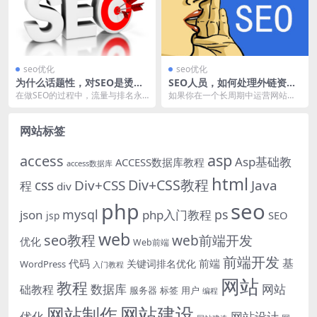
seo优化
seo优化
为什么话题性，对SEO是烫手
SEO人员，如何处理外链资源
的山芋？
丰富的旧页面？
在做SEO的过程中，流量与排名永
如果你在一个长周期中运营网站，
远都是一个博弈的状态，很多SEO
我们一定会遇到这样的问题，总是
人员的初衷都是寄...
会有几个页面在搜索引...
网站标签
asp
access
Asp基础教
ACCESS数据库教程
access数据库
html
Div+CSS教程
css
Div+CSS
Java
程
div
php
seo
mysql
ps
json
php入门教程
SEO
jsp
web
seo教程
web前端开发
优化
Web前端
前端开发
基
代码
前端
关键词排名优化
WordPress
入门教程
网站
教程
数据库
网站
础教程
服务器
标签
用户
编程
网站建设
网站制作
优化
网站设计