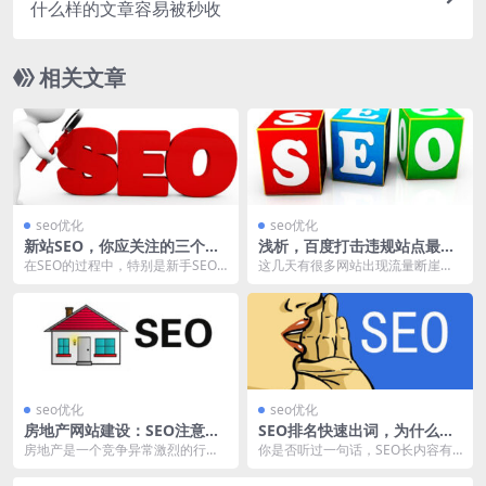
什么样的文章容易被秒收
相关文章
seo优化
seo优化
新站SEO，你应关注的三个基
浅析，百度打击违规站点最新
础细节
消息！
在SEO的过程中，特别是新手SEO
这几天有很多网站出现流量断崖下
人员，经常习惯性的去追寻神秘的S
跌的情况，很多SEO从业者，都在
EO技巧，而实...
思考百度是否又再次...
seo优化
seo优化
房地产网站建设：SEO注意事
SEO排名快速出词，为什么要
项！
丰富辅主题？
房地产是一个竞争异常激烈的行
你是否听过一句话，SEO长内容有
业，这是为什么房地产网站建设需
利于排名！实际上这是一个相对的
要考量诸多细节的原因，...
概念，我们在对这句...