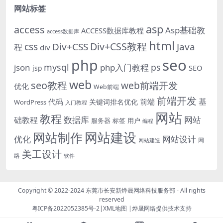
网站标签
asp
access
Asp基础教
ACCESS数据库教程
access数据库
html
Div+CSS教程
css
Div+CSS
Java
程
div
php
seo
mysql
ps
json
php入门教程
SEO
jsp
web
seo教程
web前端开发
优化
Web前端
前端开发
基
代码
前端
关键词排名优化
WordPress
入门教程
网站
教程
数据库
网站
础教程
服务器
标签
用户
编程
网站建设
网站制作
优化
网站设计
网
网站建造
美工设计
络
软件
Copyright © 2022-2024
东莞市长安新烨晟网络科技服务部
- All rights
reserved
粤ICP备2022052385号-2
|
XML地图
|
烨晟网络
提供技术支持