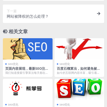
下一篇
网站被降权的怎么处理？
相关文章
seo优化
seo优化
页面内容展现，最新SEO注意
百度石榴算法，如何避免被石
事项有哪些？
榴算法惩罚？
我们知道搜索引擎算法每天都在更
如今的互联网内容丰富，吸引着大
新，因此，有的时候，我们在制定
量用户使用，因此有些站长利益驱
内容优化策略的时候，...
使，不惜破坏用户体验...
seo优化
seo优化