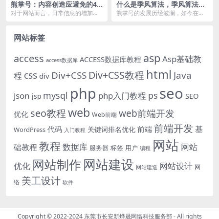
熊掌号：内容创造应避免的4
什么是季风算法，季风算法对
个坑！
SEO的影响！
对于网站而言，日常信息的增加与
熊掌号的发展历经波澜，如今在做
维护，是每个SEO人员的工作之
白帽seo时其依然是必不可少的利
一，但在以往的工作中...
器，在2018年六...
网站标签
asp
access
Asp基础教
ACCESS数据库教程
access数据库
html
Div+CSS教程
css
Div+CSS
Java
程
div
php
seo
mysql
ps
json
php入门教程
SEO
jsp
web
seo教程
web前端开发
优化
Web前端
前端开发
基
代码
前端
关键词排名优化
WordPress
入门教程
网站
教程
数据库
网站
础教程
服务器
标签
用户
编程
网站建设
网站制作
优化
网站设计
网
网站建造
美工设计
络
软件
Copyright © 2022-2024
东莞市长安新烨晟网络科技服务部
- All rights