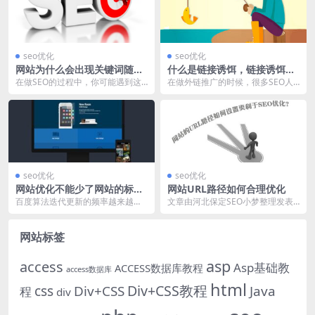
seo优化
seo优化
网站为什么会出现关键词随机
什么是链接诱饵，链接诱饵建
排名，而非相关？
设思路与作用！
在做SEO的过程中，你可能遇到这
在做外链推广的时候，很多SEO人
样的问题：你的网站并没有布局一
员都曾谈论过链接诱饵，而实战操
些相关的关键词，而...
作中，却发现，没有...
seo优化
seo优化
网站优化不能少了网站的标题
网站URL路径如何合理优化
和描绘 ​
百度算法迭代更新的频率越来越高
文章由河北保定SEO小梦整理发表
了，而网站SEO优化作业也越来越
网站路径优化对排名上也有很大作
难做了。今年5月份...
用，网站迟迟不收录...
网站标签
asp
access
Asp基础教
ACCESS数据库教程
access数据库
html
Div+CSS教程
css
Div+CSS
Java
程
div