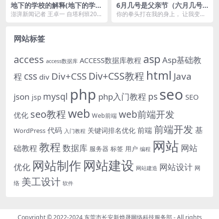
地下的学校的解释(地下的学校
6月几号是父亲节（六月几号
指的是什么)
是父亲节啊）
澎湃新闻记者 王卓一 自塔利班202
你的拳头打在我的身上， 让我变得
1年8月15日夺取阿富汗政权至今已
不再懦弱； 你的双手抚摸我肩膀，
过去了近一...
让我学会宽容变...
网站标签
asp
access
Asp基础教
ACCESS数据库教程
access数据库
html
Div+CSS教程
css
Div+CSS
Java
程
div
php
seo
mysql
ps
json
php入门教程
SEO
jsp
web
seo教程
web前端开发
优化
Web前端
前端开发
基
代码
前端
关键词排名优化
WordPress
入门教程
网站
教程
数据库
网站
础教程
服务器
标签
用户
编程
网站建设
网站制作
优化
网站设计
网
网站建造
美工设计
络
软件
Copyright © 2022-2024
东莞市长安新烨晟网络科技服务部
- All rights