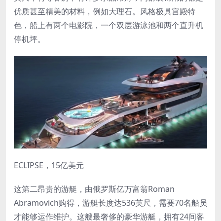
优质甚至精美的材料，例如大理石。风格极具宫殿特
色，船上有两个电影院，一个双层游泳池和两个直升机
停机坪。
ECLIPSE，15亿美元
这第二昂贵的游艇，由俄罗斯亿万富翁Roman
Abramovich购得，游艇长度达536英尺，需要70名船员
才能够运作维护。这艘最奢侈的豪华游艇，拥有24间客