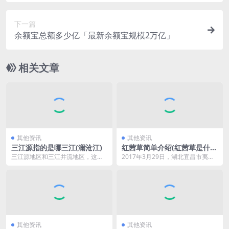
简短范文10篇【强烈推荐】
下一篇
余额宝总额多少亿「最新余额宝规模2万亿」
相关文章
其他资讯
其他资讯
三江源指的是哪三江(澜沧江)
红茜草简单介绍(红茜草是什么
样的)
三江源地区和三江并流地区，这两
2017年3月29日，湖北宜昌市夷陵
个地区的名字中都有三江两个字，
区梅岭新村，山间野生的茜草。 据
很明显都与三条江有关...
中医药典载，...
其他资讯
其他资讯