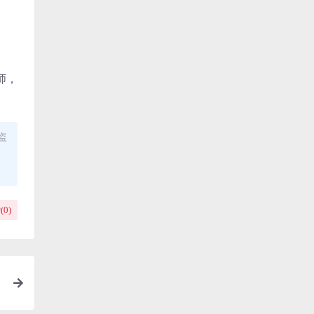
师，
盗
(
0
)