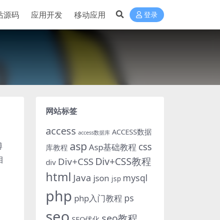
站源码
应用开发
移动应用
登录
网站标签
access
ACCESS数据
access数据库
asp
博
css
Asp基础教程
库教程
目
Div+CSS教程
Div+CSS
div
html
Java
mysql
json
jsp
php
ps
php入门教程
seo
seo教程
SEO优化