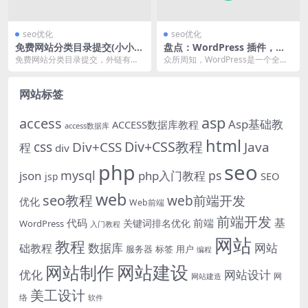
seo优化
seo优化
免费网站分类目录提交(小小课
盘点：WordPress 插件，站
堂中文分类目录)
长必备的8个插件！
免费网站分类目录提交，外链有低
众所周知，WordPress是一个全球
质和优质区别，低质可能降权，优
范围广泛应用的一个CMS系统，在
质对SEO作用极大。...
中国有大量...
网站标签
asp
access
Asp基础教
ACCESS数据库教程
access数据库
html
Div+CSS教程
css
Div+CSS
Java
程
div
php
seo
mysql
ps
json
php入门教程
SEO
jsp
web
seo教程
web前端开发
优化
Web前端
前端开发
基
代码
前端
关键词排名优化
WordPress
入门教程
网站
教程
数据库
网站
础教程
服务器
标签
用户
编程
网站建设
网站制作
优化
网站设计
网
网站建造
美工设计
络
软件