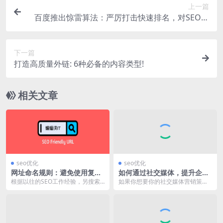
上一篇
百度推出惊雷算法：严厉打击快速排名，对SEO有
什么影响？
下一篇
打造高质量外链: 6种必备的内容类型!
相关文章
seo优化
seo优化
网址命名规则：避免使用复杂
如何通过社交媒体，提升企业
网址结构！
品牌忠诚度？
根据以往的SEO工作经验，另搜索
如果你想要你的社交媒体营销策略
引擎头痛的问题，往往是来自过于
顺利进行，你必须要有一批忠实的
复杂的网址结构，它...
粉丝，如何让这批粉丝...