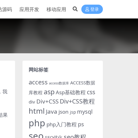
站源码
应用开发
移动应用
登录
网站标签
access
ACCESS数据
access数据库
asp
，我
css
Asp基础教程
库教程
Div+CSS教程
Div+CSS
div
html
Java
mysql
json
jsp
结果
php
ps
php入门教程
seo
seo教程
SEO优化