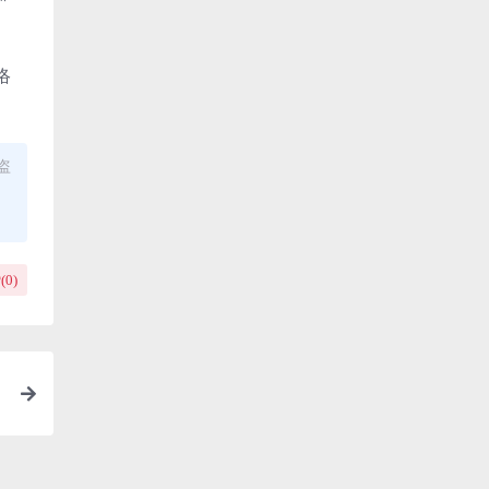
络
盗
(
0
)