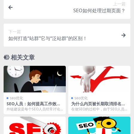
上一篇
SEO如何处理过期页面？
下一篇
如何打造“站群”它与“泛站群”的区别！
相关文章
seo优化
seo优化
SEO人员：如何提高工作效
为什么内页被长期取消排名，
率，快速建设外链？
怎么恢复？
外链建设是每个SEO人员经常讨论
在做SEO的过程中，由于SEO人员
的问题，几乎每个SEO初学者，在
的错误操作，偶尔有的时候，很容
外链建设上都会花...
易造成网站被降权...