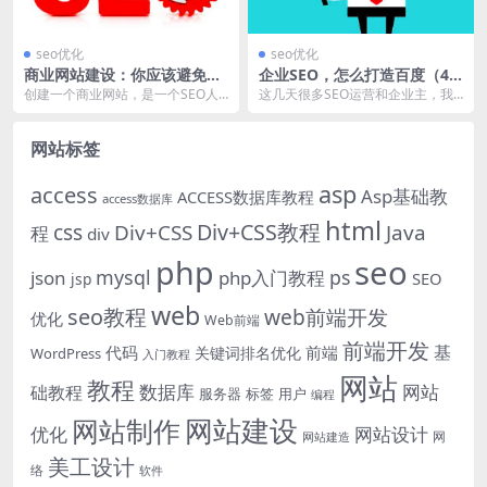
seo优化
seo优化
商业网站建设：你应该避免的
企业SEO，怎么打造百度（4-
5个错误！
5）高权重网站，必备要素有
创建一个商业网站，是一个SEO人
这几天很多SEO运营和企业主，我
哪些？
员想要通过网站赚钱的迫切需求，
们都在私聊一个问题：百度首页真
但在商业网站建设之...
的很难进。从目前来...
网站标签
asp
access
Asp基础教
ACCESS数据库教程
access数据库
html
Div+CSS教程
css
Div+CSS
Java
程
div
php
seo
mysql
ps
json
php入门教程
SEO
jsp
web
seo教程
web前端开发
优化
Web前端
前端开发
基
代码
前端
关键词排名优化
WordPress
入门教程
网站
教程
数据库
网站
础教程
服务器
标签
用户
编程
网站建设
网站制作
优化
网站设计
网
网站建造
美工设计
络
软件