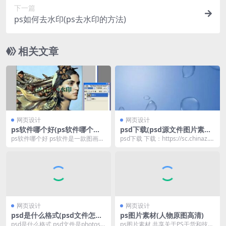
下一篇
ps如何去水印(ps去水印的方法)
相关文章
网页设计
网页设计
ps软件哪个好(ps软件哪个版
psd下载(psd源文件图片素材
本好用)
下载站推荐)
ps软件哪个好 ps软件是一款图画处
psd下载 下载：https://sc.chinaz.c
理软件，它有许多功用，在图画、
om/psd/ psd源...
图形、文字、视...
网页设计
网页设计
psd是什么格式(psd文件怎么
ps图片素材(人物原图高清)
打开)
psd是什么格式 psd文件是photosh
ps图片素材 共享关于PS干货和技