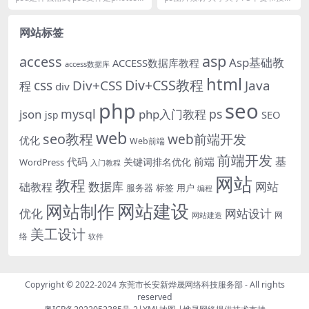
op储存源文件的办法，类似于编程
巧，让你更好的利用各种工具让你
进程...
的PS、视频离爆...
网站标签
asp
access
Asp基础教
ACCESS数据库教程
access数据库
html
Div+CSS教程
css
Div+CSS
Java
程
div
php
seo
mysql
ps
json
php入门教程
SEO
jsp
web
seo教程
web前端开发
优化
Web前端
前端开发
基
代码
前端
关键词排名优化
WordPress
入门教程
网站
教程
数据库
网站
础教程
服务器
标签
用户
编程
网站建设
网站制作
优化
网站设计
网
网站建造
美工设计
络
软件
Copyright © 2022-2024
东莞市长安新烨晟网络科技服务部
- All rights
reserved