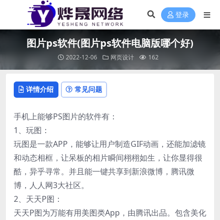
登录
图片ps软件(图片ps软件电脑版哪个好)
2022-12-06
网页设计
162
详情介绍
常见问题
手机上能够PS图片的软件有：
1、玩图：
玩图是一款APP，能够让用户制造GIF动画，还能加滤镜
和动态相框，让呆板的相片瞬间栩栩如生，让你显得很
酷，异乎寻常。并且能一键共享到新浪微博，腾讯微
博，人人网3大社区。
2、天天P图：
天天P图为万能有用美图类App，由腾讯出品。包含美化