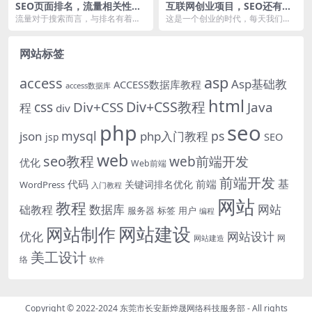
SEO页面排名，流量相关性，
互联网创业项目，SEO还有利
该如何理解？
可图吗？
流量对于搜索而言，与排名有着密
这是一个创业的时代，每天我们都
不可分的关系。理论上，我们基于
会面临大量的机遇，我们知道，但
搜索做任何排名，实际...
凡创业，都无法脱离互...
网站标签
asp
access
Asp基础教
ACCESS数据库教程
access数据库
html
Div+CSS教程
css
Div+CSS
Java
程
div
php
seo
mysql
ps
json
php入门教程
SEO
jsp
web
seo教程
web前端开发
优化
Web前端
前端开发
基
代码
前端
关键词排名优化
WordPress
入门教程
网站
教程
数据库
网站
础教程
服务器
标签
用户
编程
网站建设
网站制作
优化
网站设计
网
网站建造
美工设计
络
软件
Copyright © 2022-2024
东莞市长安新烨晟网络科技服务部
- All rights