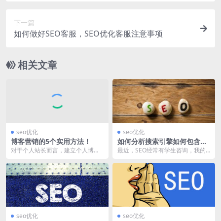
下一篇
如何做好SEO客服，SEO优化客服注意事项
相关文章
seo优化
seo优化
博客营销的5个实用方法！
如何分析搜索引擎如何包含网
站的内容？
对于个人站长而言，建立个人博
最近，SEO经常有学生咨询，我的
客，是一个必经之路，主要用于分
网站内容哪些网站推行容易被搜索
享相关的知识，特别是对...
引擎录入？这个问题...
seo优化
seo优化