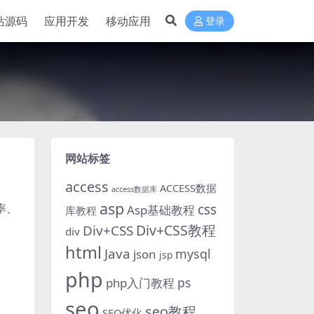
站源码
应用开发
移动应用
登录
网站标签
access
ACCESS数据
access数据库
asp
率、
css
Asp基础教程
库教程
Div+CSS教程
Div+CSS
div
html
Java
mysql
json
jsp
php
ps
php入门教程
seo
seo教程
SEO优化