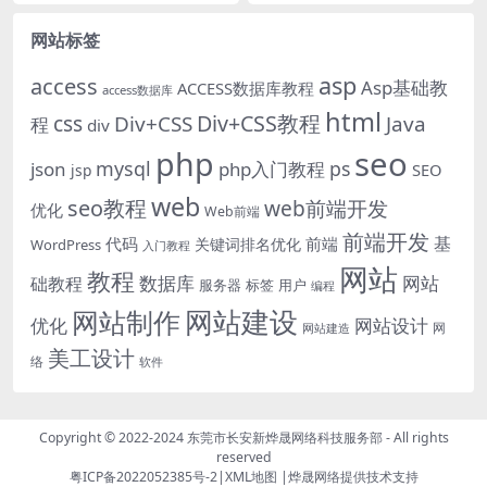
文章，它通常被SEO人员视作外链
019年，对于个人博客而言，可以
建设的一种手段，但...
从两个角度去区分...
网站标签
asp
access
Asp基础教
ACCESS数据库教程
access数据库
html
Div+CSS教程
css
Div+CSS
Java
程
div
php
seo
mysql
ps
json
php入门教程
SEO
jsp
web
seo教程
web前端开发
优化
Web前端
前端开发
基
代码
前端
关键词排名优化
WordPress
入门教程
网站
教程
数据库
网站
础教程
服务器
标签
用户
编程
网站建设
网站制作
优化
网站设计
网
网站建造
美工设计
络
软件
Copyright © 2022-2024
东莞市长安新烨晟网络科技服务部
- All rights
reserved
粤ICP备2022052385号-2
|
XML地图
|
烨晟网络
提供技术支持