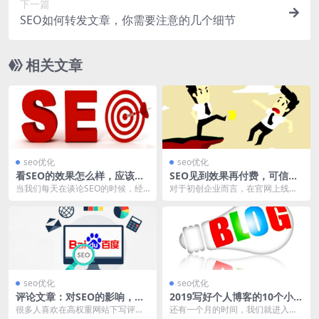
下一篇
SEO如何转发文章，你需要注意的几个细节
相关文章
seo优化
seo优化
看SEO的效果怎么样，应该从
SEO见到效果再付费，可信
哪几个角度！
吗？
当我们每天在谈论SEO的时候，经
对于初创企业而言，在官网上线的
常讨论的是一些创新的方法与策
时候，大部分都不具备自有SEO团
略，很少聊到专家怎样...
队，由于经费有限，...
seo优化
seo优化
评论文章：对SEO的影响，以
2019写好个人博客的10个小技
及应用技巧！
巧！
很多人喜欢在高权重网站下写评论
还有一个月的时间，我们就进入了2