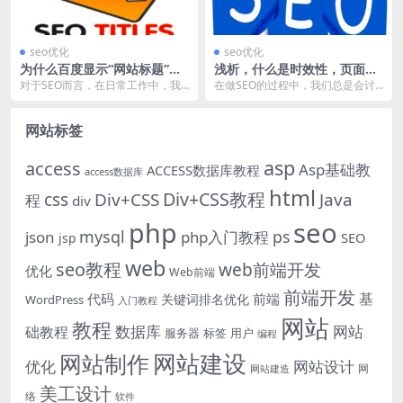
seo优化
seo优化
为什么百度显示“网站标题”是
浅析，什么是时效性，页面时
错误的？
效性对SEO影响
对于SEO而言，在日常工作中，我
在做SEO的过程中，我们总是会讨
们经常会在百度中检索“网页标题”的
论一个问题：百度快速收录的问
排名情况，但偶...
题，在运营的过程中，...
网站标签
asp
access
Asp基础教
ACCESS数据库教程
access数据库
html
Div+CSS教程
css
Div+CSS
Java
程
div
php
seo
mysql
ps
json
php入门教程
SEO
jsp
web
seo教程
web前端开发
优化
Web前端
前端开发
基
代码
前端
关键词排名优化
WordPress
入门教程
网站
教程
数据库
网站
础教程
服务器
标签
用户
编程
网站建设
网站制作
优化
网站设计
网
网站建造
美工设计
络
软件