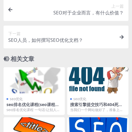
上一篇
SEO对于企业而言，有什么价值？
下一篇
SEO人员，如何撰写SEO优化文档？
相关文章
seo优化
seo优化
seo排名优化课程(seo课程培
搜索引擎提交技巧和404死链
训班靠谱么)
处理方法
seo排名优化课程 一句话:让别人通
当我们一个网站做好了，准备上线
过百度、谷歌、360等搜索引擎找
的时候除了让搜索引擎的蜘蛛自己
到你的网站。...
来抓取，我们可以主动...