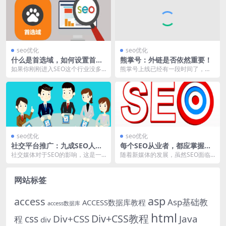
seo优化
seo优化
什么是首选域，如何设置首选
熊掌号：外链是否依然重要！
域，有利于SEO？
如果你刚刚进入SEO这个行业没多
熊掌号上线已经有一段时间了，在
久，偶尔会听到SEO专家谈论首选
熊掌号中众多宣讲中，反复被提及
域，起初大家都不...
的问题就是针对特定关...
seo优化
seo优化
社交平台推广：九成SEO人员
每个SEO从业者，都应掌握的
都会出错！
SEO方法！
社交媒体对于SEO的影响，这是一
随着新媒体的发展，虽然SEO面临
个毋庸置疑的问题，但对于SEO项
这强大的冲击，但基于搜索引擎而
目而言，几乎有九...
言，它仍然是获取流...
网站标签
asp
access
Asp基础教
ACCESS数据库教程
access数据库
html
Div+CSS教程
css
Div+CSS
Java
程
div