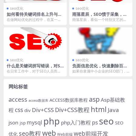
seo优化
seo优化
如何看待关键词排名上升与下
雨落星辰，SEO惯于采集，还
降？
是该独立思考？
在做网站优化的过程中，在某一个
雨落星辰，看似一个特别文艺的名
时间，我们偶尔会遇到关键词排名
字，见字读人，从字面意思的理
浮动的问题，通常而言...
解，貌似追求星辰大海，...
seo优化
seo优化
什么是关键词拼写错误，对SE
负面信息优化，快速删除百度
O有什么影响？
负面消息的方法！
在日常工作中，对于SEO人员而
如果你隶属中小企业的SEO部门，
言，我们每天需要撰写大量的文案
经常会遭遇这样的窘境，就是企业
内容，甚至一天保持较...
遇到负面信息的时候...
网站标签
asp
access
Asp基础教
ACCESS数据库教程
access数据库
html
Div+CSS教程
css
Div+CSS
Java
程
div
php
seo
mysql
ps
json
php入门教程
SEO
jsp
web
seo教程
web前端开发
优化
Web前端