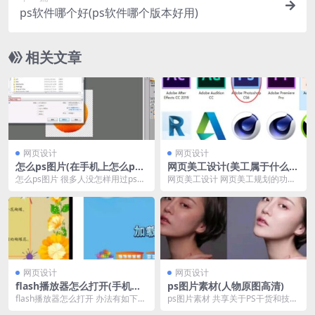
ps软件哪个好(ps软件哪个版本好用)
相关文章
网页设计
网页设计
怎么ps图片(在手机上怎么ps
网页美工设计(美工属于什么设
图片)
计)
怎么ps图片 很多人没怎样用过ps软
网页美工设计 网页美工规划的功能
件，可能对怎样设置图片巨细不了
大体包括三方面：一是图形规划，
解。那么ps怎...
即传统意义上的“美...
网页设计
网页设计
flash播放器怎么打开(手机下
ps图片素材(人物原图高清)
载安装)
flash播放器怎么打开 办法有如下两
ps图片素材 共享关于PS干货和技
种： 用“迅雷看看播放器”：翻开“迅
巧，让你更好的利用各种工具让你