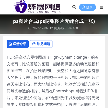
登录
ps图片合成(ps两张图片无缝合成一张)
2022-12-06
网页设计
188
详情介绍
常见问题
HDR是高动态规模图画（High-DynamicRange）的英
文缩写，比较普通的图画，能够提供更多的动态规模和
图画细节。在拍照风景照时，天空和大地之间通常有很
大的亮度反差，假如只拍照一张相片，拍出来的相片往
往天空比较亮，而大地却比较暗。能够尝试拍照几张不
同曝光参数的相片，然后在Photoshop中制造HDR相
片，来处理这个问题。在强烈阳光下以及弱光和背光场
景中，都能够采用这种方式来拍照，再进行后期处理。