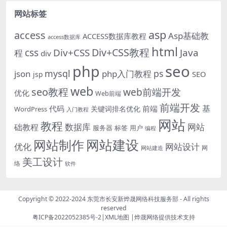
雷看看...
的PS、视频离爆...
网站标签
asp
access
Asp基础教
ACCESS数据库教程
access数据库
html
Div+CSS教程
css
Div+CSS
Java
程
div
php
seo
mysql
ps
json
php入门教程
SEO
jsp
web
seo教程
web前端开发
优化
Web前端
前端开发
基
代码
前端
关键词排名优化
WordPress
入门教程
网站
教程
数据库
网站
础教程
服务器
标签
用户
编程
网站建设
网站制作
优化
网站设计
网
网站建造
美工设计
络
软件
Copyright © 2022-2024
东莞市长安新烨晟网络科技服务部
- All rights
reserved
粤ICP备2022052385号-2
|
XML地图
|
烨晟网络
提供技术支持