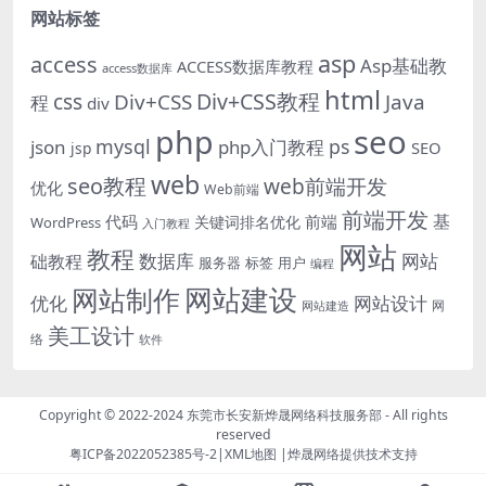
网站标签
asp
access
Asp基础教
ACCESS数据库教程
access数据库
html
Div+CSS教程
css
Div+CSS
Java
程
div
php
seo
mysql
ps
json
php入门教程
SEO
jsp
web
seo教程
web前端开发
优化
Web前端
前端开发
基
代码
前端
关键词排名优化
WordPress
入门教程
网站
教程
数据库
网站
础教程
服务器
标签
用户
编程
网站建设
网站制作
优化
网站设计
网
网站建造
美工设计
络
软件
Copyright © 2022-2024
东莞市长安新烨晟网络科技服务部
- All rights
reserved
粤ICP备2022052385号-2
|
XML地图
|
烨晟网络
提供技术支持