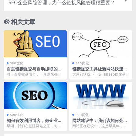
SEO企业风险管理，为什么链接风险管理很重要？
相关文章
seo优化
seo优化
百度链接提交与自动抓取的区
链接提交工具让新网站快速收
别，该如何选择？
录
对于百度收录而言，一直以来都是
大局部状况下，我们做seo优化是基
困扰SEO人员的一个核心问题，每
于百度搜索引擎的，要研讨如何在
天都会有大量的站长...
百度中获取排名。...
seo优化
seo优化
如何有效利用博客，做企业产
网站建设中：我们该如何处理
品活动宣传？
SEO细节！
早期，我们在创建网站之初，对于
网站正在建设中，这是早几年，很
企业网站而言，只是单纯的几个页
多域名抢注玩家，经常使用的一个
面，颇具有黄页时代的...
策略，它是所有权的象...