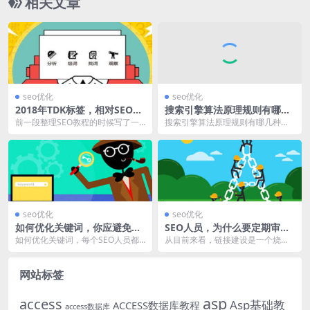
相关文章
seo优化
seo优化
2018年TDK标签，相对SEO而
搜索引擎算法原理规则有哪几
言，变的更加重要吗？
种(搜索引擎算法名称与作用)
前一段整理SEO教程的时候写了一
搜索引擎算法原理规则有哪几种？
篇关于Bing搜索与Google搜索有哪
百度算法、360算法和Google算法
些不同的...
都是大同小异...
seo优化
seo优化
如何优化关键词，你应避免的
SEO人员，为什么要定期审查
“五个陷阱”
友链？
如何优化关键词，每个SEO人员都
从目前来看，链接建设是一个烧脑
会有不同的策略，但在实际操作
的工作，早期可存活的链接渠道，
中，无处不在是“陷阱...
貌似在短暂的瞬间全部...
网站标签
asp
access
Asp基础教
ACCESS数据库教程
access数据库