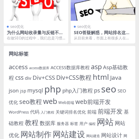
seo优化
seo优化
为什么网站收录量与反链不
SEO答疑解惑，网站排名这些
高，而权重高？
问题你了解吗？
在做SEO的过程中，我们总是习惯
从目前来看，市面上有很多人在讨
性的去审查竞争对手的网站，这样
论SEO，但大部分的从业者都是略
可以辅助我们在学习...
知一会，稍微懂一点...
网站标签
asp
access
Asp基础教
ACCESS数据库教程
access数据库
html
Div+CSS教程
css
Div+CSS
Java
程
div
php
seo
mysql
ps
json
php入门教程
SEO
jsp
web
seo教程
web前端开发
优化
Web前端
前端开发
基
代码
前端
关键词排名优化
WordPress
入门教程
网站
教程
数据库
网站
础教程
服务器
标签
用户
编程
网站建设
网站制作
优化
网站设计
网
网站建造