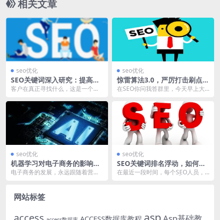
相关文章
seo优化
seo优化
SEO关键词深入研究：提高潜
惊雷算法3.0，严厉打击刷点击
在客户转化率的方法？
行为，命中如何恢复？
客户在真正寻找什么，这是一个直
在SEO你问我答群里，今天早上大
截了当的问题，当你深入研究这个
量的SEO机构和SEO从业小伙伴在
问题的时候，你会发现...
讨论百度新推出...
seo优化
seo优化
机器学习对电子商务的影响有
SEO关键词排名浮动，如何泰
哪些？
然处之？
电子商务的发展，永远跟随着营销
在最近一段时间，每个SEO人员，
推广变革的脚步发生改变，目前中
都会遇到这样的事情：①某些旧页
国进入人工智能高速发...
面的关键词，突然开...
网站标签
asp
access
Asp基础教
ACCESS数据库教程
access数据库