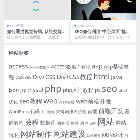
seo优化
seo优化
如何通过视觉营销, 从社交媒
SEO如何利用“中心页面”提升
体增加更多反向链接!
竞争力？
社交媒体上的短网址，一直以来是S
在做SEO的过程中，对于任何一个
EO人员纠结的问题，从目前来看百
网站而言，我们在做项目之初，为
度貌似并没有把这...
了提高整站权重的竞...
网站标签
asp
access
Asp基础教
ACCESS数据库教程
access数据库
html
Div+CSS教程
css
Div+CSS
Java
程
div
php
seo
mysql
ps
json
php入门教程
SEO
jsp
web
seo教程
web前端开发
优化
Web前端
前端开发
基
代码
前端
关键词排名优化
WordPress
入门教程
网站
教程
数据库
网站
础教程
服务器
标签
用户
编程
网站建设
网站制作
优化
网站设计
网
网站建造