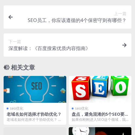
上一篇
SEO员工，你应该遵循的4个保密守则有哪些？
下一篇
深度解读：《百度搜索优质内容指南》
相关文章
seo优化
seo优化
老域名如何选择才协助优化？
盘点，避免混淆的5个SEO要
点
老域名如何选择才干协助优化？ 在
如果你刚刚进入SEO这个领域，我
做一个新网站之前，找一个老域名
们仍然有很多内容并不是十分的清
关于网站的优化是有...
楚，大部分的时间，...