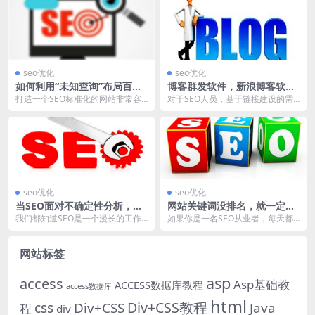
seo优化
seo优化
如何利用“未知查询”布局百度
博客群发软件，新浪博客软
搜索长尾流量？
件，还靠谱吗？
打造一个SEO标准化的网站非常容
对于SEO人员，基于链接建设的需
易，但如果精细化一个SEO标准化
求，几乎每个人都会使用一些博客
的网站就显得没有...
软件，其中最常用的...
seo优化
seo优化
当SEO面对不确定性分析，我
网站关键词没排名，就一定没
们该怎么办？
有权重吗？
我们都知道SEO是一个漫长的工作
如果你是一名SEO从业者，每天都
周期，甚至在某个时间节点中，它
我们除了网站流量分析之外，都会
是相对枯燥乏味的一...
针对现有的关键词进...
网站标签
asp
access
Asp基础教
ACCESS数据库教程
access数据库
html
Div+CSS教程
css
Div+CSS
Java
程
div