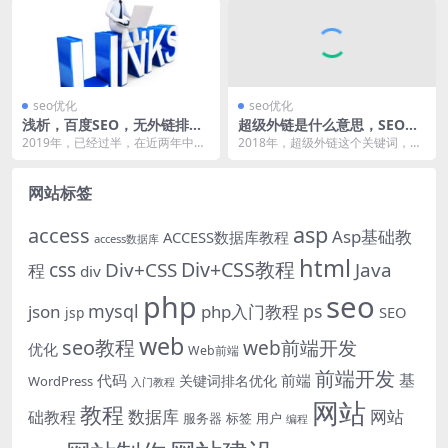
为与百度进行深度合作...
推广，比如：利用手机...
seo优化
seo优化
浅析，百度SEO，无外链排名
超级外链是什么意思，SEO超
的可行性
级外链工具有用吗？
2019年，已经过半，在近两年中，
2018年，超级外链这个关键词，再
百度搜索发生巨大变化，用“翻天覆
次被SEO人员进行广泛讨论，从字
地”形容，并不...
面上来看这个词...
网站标签
asp
access
Asp基础教
ACCESS数据库教程
access数据库
html
Div+CSS教程
css
Div+CSS
Java
程
div
php
seo
mysql
ps
json
php入门教程
SEO
jsp
web
seo教程
web前端开发
优化
Web前端
前端开发
基
代码
前端
关键词排名优化
WordPress
入门教程
网站
教程
数据库
网站
础教程
服务器
标签
用户
编程