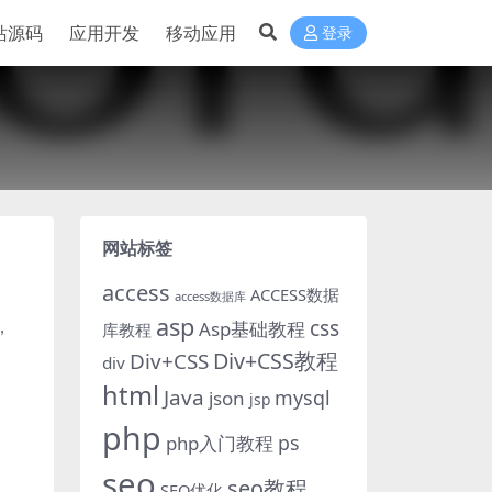
站源码
应用开发
移动应用
登录
网站标签
access
ACCESS数据
access数据库
asp
，
css
Asp基础教程
库教程
Div+CSS教程
Div+CSS
div
html
Java
mysql
json
jsp
php
ps
php入门教程
seo
seo教程
SEO优化