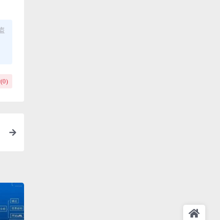
盗
(
0
)