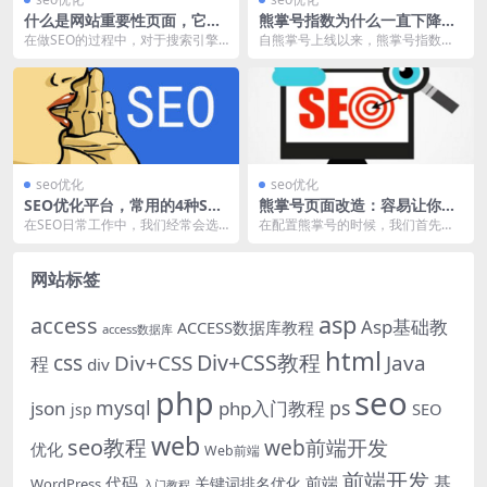
什么是网站重要性页面，它一
熊掌号指数为什么一直下降，
定是首页吗？
如何提高？
在做SEO的过程中，对于搜索引擎
自熊掌号上线以来，熊掌号指数成
优化师，我们每天关注的事情就是
为站长们重点讨论的对象，由于多
关键词排名的涨幅情...
方面的因素，熊掌号指...
seo优化
seo优化
SEO优化平台，常用的4种SEO
熊掌号页面改造：容易让你崩
手段
溃的错误！
在SEO日常工作中，我们经常会选
在配置熊掌号的时候，我们首先需
择与SEO优化平台打交道，由于初
要进行熊掌号页面改造，它是每个
创企业的时间与精...
网站接入熊掌号必走的...
网站标签
asp
access
Asp基础教
ACCESS数据库教程
access数据库
html
Div+CSS教程
css
Div+CSS
Java
程
div
php
seo
mysql
ps
json
php入门教程
SEO
jsp
web
seo教程
web前端开发
优化
Web前端
前端开发
基
代码
前端
关键词排名优化
WordPress
入门教程