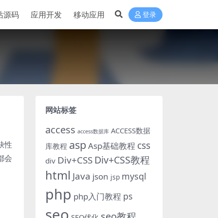
站源码
应用开发
移动应用
登录
？
网站标签
access
ACCESS数据
access数据库
asp
缺性
css
Asp基础教程
库教程
都会
Div+CSS教程
Div+CSS
div
html
Java
mysql
json
jsp
php
ps
php入门教程
seo
seo教程
SEO优化