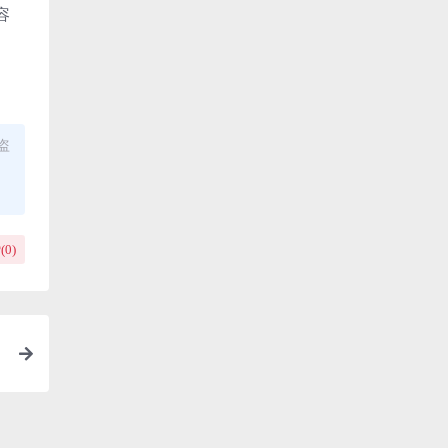
容
盗
(
0
)