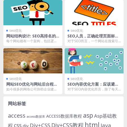
seo优化
seo优化
网站结构设计: SEO高排名的
SEO人员，正确处理页面标题
站内结构如何优化!
的三大思考？
每个网站都有一个架构，包括逻辑
对于SEO而言，一个网站在搜索引
结构与物理结构，有的看着杂乱无
擎中的排序，可以简化到如下流
章，有的看着精炼简洁...
程：创建内容、百度收...
seo优化
seo优化
网站SEO优化与网站后台程序
SEO内容优化方案：应该避免
有关系吗
如下5个问题！
如今很多的网络公司协助企业建
对于SEO内容优化而言，除了每天
站，大多用的是一些开源的建站系
需要制定内容营销策略以外，就是
统或者智能自助建站系统...
需要审查通篇内容是...
网站标签
asp
access
Asp基础教
ACCESS数据库教程
access数据库
html
Div+CSS教程
css
Div+CSS
Java
程
div