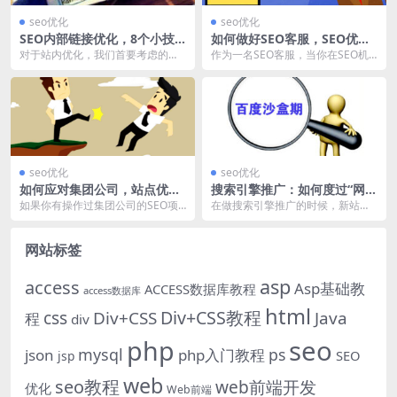
seo优化
seo优化
SEO内部链接优化，8个小技
如何做好SEO客服，SEO优化
巧，或许你经常忽略！
客服注意事项
对于站内优化，我们首要考虑的就
作为一名SEO客服，当你在SEO机
是链接，那么哪种类型的内链在SE
构为中小企业提供SEO咨询的时
O中更有价值呢？ ...
候，你经常会遇到...
seo优化
seo优化
如何应对集团公司，站点优化
搜索引擎推广：如何度过“网站
的“繁文缛节”？
沙盒期”？
如果你有操作过集团公司的SEO项
在做搜索引擎推广的时候，新站长
目，你会发现，有的时候针对集团
经常会讨论一个话题：沙盒效应，
公司的网站，进行整...
它往往阻断了众多站长...
网站标签
asp
access
Asp基础教
ACCESS数据库教程
access数据库
html
Div+CSS教程
css
Div+CSS
Java
程
div
php
seo
mysql
ps
json
php入门教程
SEO
jsp
web
seo教程
web前端开发
优化
Web前端