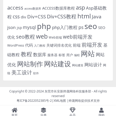
asp
access
Asp基础教
ACCESS数据库教程
access数据库
html
Div+CSS教程
css
Div+CSS
Java
程
div
php
seo
mysql
ps
json
php入门教程
SEO
jsp
web
seo教程
web前端开发
优化
Web前端
前端开发
基
代码
前端
关键词排名优化
WordPress
入门教程
网站
教程
数据库
网站
础教程
服务器
标签
用户
编程
网站建设
网站制作
优化
网站设计
网
网站建造
美工设计
络
软件
Copyright © 2022-2024
东莞市长安新烨晟网络科技服务部
- All rights
reserved
粤ICP备2022052385号-2
|
XML地图
|
烨晟网络
提供技术支持
首页
分类
会员
我的