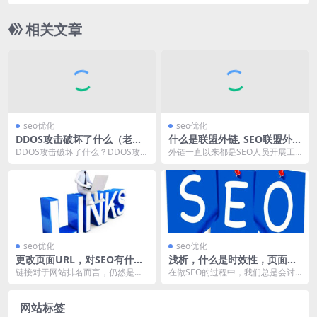
相关文章
seo优化
seo优化
DDOS攻击破坏了什么（老域
什么是联盟外链, SEO联盟外
名搭建网赚博客被DDOS攻
链的类型!
DDOS攻击破坏了什么？DDOS攻击
外链一直以来都是SEO人员开展工
击）
一般指分布式拒绝服务攻击。 分布
作的重要参考指标，我们一直追求
式拒绝服务攻...
打造最有效的外链策...
seo优化
seo优化
更改页面URL，对SEO有什么
浅析，什么是时效性，页面时
影响？
效性对SEO影响
链接对于网站排名而言，仍然是一
在做SEO的过程中，我们总是会讨
个非常重要的影响指标，它包括：
论一个问题：百度快速收录的问
外链与内链，而其中，...
题，在运营的过程中，...
网站标签