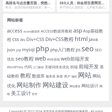
高排名与点击量页面，突然丢
SEO人员：你会用百度网页搜
失索引，什么原因？
索吗？
昨天，在SEO你问我答群里，有一
对于SEO人员而言，几乎每天我们
个小伙伴在谈论自己其中一个百万
都在与百度网页搜索进行打交道，
级索引的网站，有一...
但有的时候，我们通...
网站标签
asp
access
Asp基础教
ACCESS数据库教程
access数据库
html
Div+CSS教程
css
Div+CSS
Java
程
div
php
seo
mysql
ps
json
php入门教程
SEO
jsp
web
seo教程
web前端开发
优化
Web前端
前端开发
基
代码
前端
关键词排名优化
WordPress
入门教程
网站
教程
数据库
网站
础教程
服务器
标签
用户
编程
网站建设
网站制作
优化
网站设计
网
网站建造
美工设计
络
软件
Copyright © 2022-2024
东莞市长安新烨晟网络科技服务部
- All rights