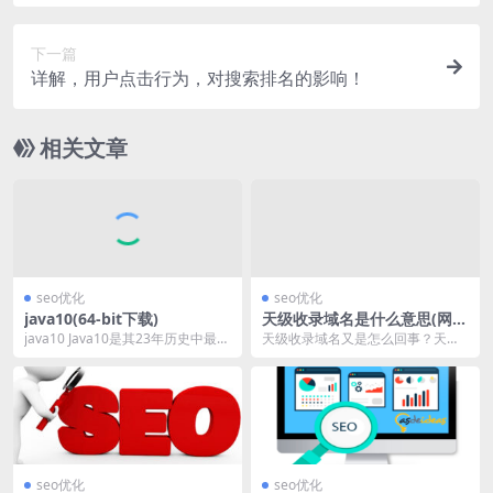
下一篇
详解，用户点击行为，对搜索排名的影响！
相关文章
seo优化
seo优化
java10(64-bit下载)
天级收录域名是什么意思(网站
文章如何实现百度当天收录)
java10 Java10是其23年历史中最快
天级收录域名又是怎么回事？天级
发布的java版别。Java因其缓...
收录是什么意思？简单来说，就是
网站当天发布的文章可...
seo优化
seo优化