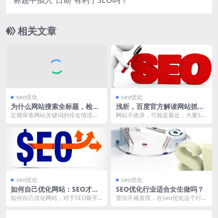
标题中插入“日期”有利于SEO吗？
相关文章
seo优化
seo优化
为什么网站搜索全标题，检索
浅析，百度官方解读网站抓取
不到结果？
策略！
定期审查网站关键词的排名情况，
网站不收录，可能是最近，大量SE
是每个SEO人员，常作的一件事，
O从业者都在讨论的一件事情，这
偶尔我们也会遇到一...
里面不乏更多的大型...
seo优化
seo优化
如何自己优化网站：SEO才靠
SEO优化行业适合女生做吗？
谱？
如何自己优化网站，对于SEO新手
置信不难发现，在seo优化这个行
而言，是一个经常研究的问题，几
业，多数都为男性，看到这，难免
乎每天会花费大量时...
会有人有疑问，称：...