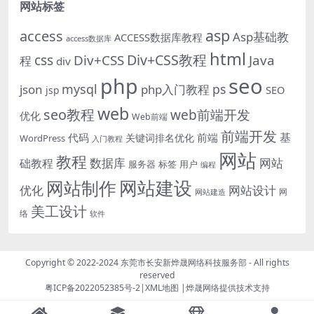
网站标签
asp
access
Asp基础教
ACCESS数据库教程
access数据库
html
Div+CSS教程
css
Div+CSS
Java
程
div
php
seo
mysql
ps
json
php入门教程
SEO
jsp
web
seo教程
web前端开发
优化
Web前端
前端开发
基
代码
前端
关键词排名优化
WordPress
入门教程
网站
教程
数据库
网站
础教程
服务器
标签
用户
编程
网站建设
网站制作
优化
网站设计
网
网站建造
美工设计
络
软件
Copyright © 2022-2024
东莞市长安新烨晟网络科技服务部
- All rights
reserved
粤ICP备2022052385号-2
|
XML地图
|
烨晟网络
提供技术支持