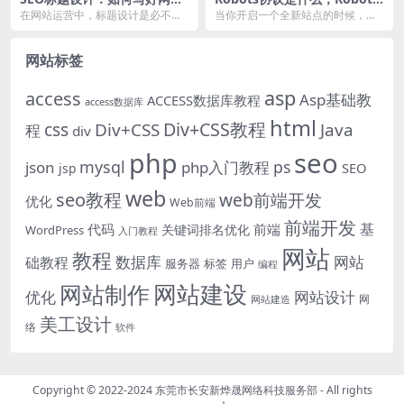
新闻标题！
txt的作用！
在网站运营中，标题设计是必不可
当你开启一个全新站点的时候，默
少的过程，即使你有十分精彩的内
认的情况下网站根目录中是没有Ro
容，但如何利用标题，...
bots.txt文...
网站标签
asp
access
Asp基础教
ACCESS数据库教程
access数据库
html
Div+CSS教程
css
Div+CSS
Java
程
div
php
seo
mysql
ps
json
php入门教程
SEO
jsp
web
seo教程
web前端开发
优化
Web前端
前端开发
基
代码
前端
关键词排名优化
WordPress
入门教程
网站
教程
数据库
网站
础教程
服务器
标签
用户
编程
网站建设
网站制作
优化
网站设计
网
网站建造
美工设计
络
软件
Copyright © 2022-2024
东莞市长安新烨晟网络科技服务部
- All rights