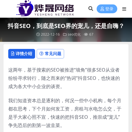
登录
抖音SEO，到底是SEO界的宠儿，还是自嗨？
2022-12-16
seo优化
67
详情介绍
常见问题
这两年，基于搜索的SEO被推进“墙角”很多SEO从业者
纷纷寻求转行，随之而来的“热词”抖音SEO，也快速的
成为各大中小企业的谈资。
我们知道资本总是逐利的，何况一些中小机构，每个月
都在思考，下个月如何发工资，房租与水电怎么交，于
是乎大家心照不宣，快速的把抖音SEO，推崇成“宠儿”
争先恐后的割第一波韭菜。