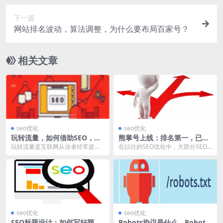
下一篇
网站排名波动，算法调整，为什么要布局百家号？
相关文章
seo优化
seo优化
玩转流量，如何借助SEO，获
熊掌号上线：排名第一，已经
取精准流量？
不是唯一选择！
玩转流量是互联网从业者经常提及
在以往的SEO优化中，大部分SEO
的一个代名词，它涉及多个途径，
人员的工作目标，都是向搜索结果
比如：社交网络、DS...
排名第一的位置努...
seo优化
seo优化
SEO标题设计：如何写好网站
Robots协议是什么，Robots.