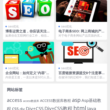
seo优化
seo优化
博客运营之道，你应该关注的
电子商务SEO: 网上商城的产
4个SEO细节！
品页面该如何优化?
如果你在互联网行业工作，相信你
对于电子商务网站产品页面的优
曾经一定写过博客，对于博客运营
化，你不但要创建一个针对转化而
而言，搜索引擎的流量...
友好的用户体验，同时也...
seo优化
seo优化
企业网站：如何定义“内容”是
百度链接资源提交8个注意事
王道！
项有哪些？
内容是王道，一直以来是SEO人员
在做SEO的过程中，我们知道工欲
热议的话题，我们都知道高质量的
善其事必先利其器，这是我们经常
内容，有利于提升网...
讨论的一个话题，但...
网站标签
asp
access
Asp基础教
ACCESS数据库教程
access数据库
html
Div+CSS教程
css
Div+CSS
Java
程
div