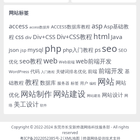
定会面临着诸多问题，而这其中，
取网站页面，通过抓取网站页面，
只有真正写每一篇原创...
清晰了解网站的架构；...
网站标签
asp
access
Asp基础教
ACCESS数据库教程
access数据库
html
Div+CSS教程
css
Div+CSS
Java
程
div
php
seo
mysql
ps
json
php入门教程
SEO
jsp
web
seo教程
web前端开发
优化
Web前端
前端开发
基
代码
前端
关键词排名优化
WordPress
入门教程
网站
教程
数据库
网站
础教程
服务器
标签
用户
编程
网站建设
网站制作
优化
网站设计
网
网站建造
美工设计
络
软件
Copyright © 2022-2024
东莞市长安新烨晟网络科技服务部
- All rights
reserved
粤ICP备2022052385号-2
|
XML地图
|
烨晟网络
提供技术支持