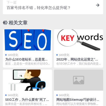
下一篇
百家号排名不错，转化率怎么提升呢？
相关文章
seo优化
seo优化
为什么SEO老站长，总是觉得
2022年，网站优化运营之“关
在原地踏步？
键词”篇
最近，总是在一些老站长讨论SEO
在SEO的工作中，我们知道内容是
的问题，如果你在这个领域工作超
一个非常重要的因素，每一项工作
过3年以上，大部分...
都不能脱离这个基础...
seo优化
seo优化
SEO工作，为什么要有“死了都
网站地图Sitemap巧妙设计制
不卖”的精神？
作的方法
如果你是一名原创的草根站长，一
网站地图可以方便搜索引擎蜘蛛抓