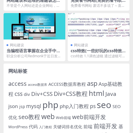
网站建设和运维的难题该怎样
免费看书网站(免费的看书软件
打破
app排名)
不管是个人网站还是企业网站，在
免费看书网站 废话不多说了～直接
网站建造方面以及网站运营的一些
来介绍这些瑰宝网站吧！ 1Zlibrary
流程上大体都是一样的...
全球...
网站建设
网站建设
当编程语言掌握在企业手中，
css特效(一些好玩的css特效代
是生机仍是危机？
码)
职业分析公司Redmonk于近日发布
css特效 1.1调色滤镜 通过滤镜可以
了2019年第一季度编程言语排行
给元素应用一种或许多种特效，其
榜，排在前十...
中一部分滤...
网站标签
asp
access
Asp基础教
ACCESS数据库教程
access数据库
html
Div+CSS教程
css
Div+CSS
Java
程
div
php
seo
mysql
ps
json
php入门教程
SEO
jsp
web
seo教程
web前端开发
优化
Web前端
前端开发
基
代码
前端
关键词排名优化
WordPress
入门教程