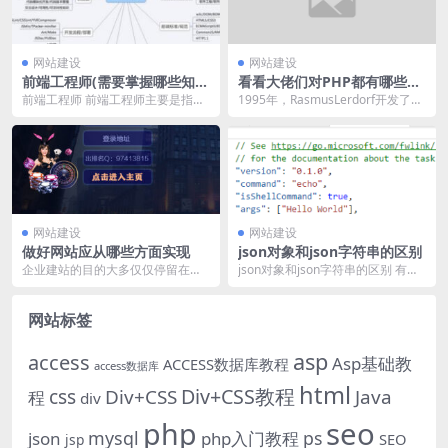
网站建设
网站建设
前端工程师(需要掌握哪些知
看看大佬们对PHP都有哪些评
识)
价
前端工程师 前端工程师主要是指完
1995年，RasmusLerdorf开发了P
结页面制造。现在前端工程师更倾
HP编程言语。在行将到来的2020...
向于全栈，不光是前...
网站建设
网站建设
做好网站应从哪些方面实现
json对象和json字符串的区别
企业建站的目的大多仅仅停留在展
json对象和json字符串的区别 有时
示给同行或许有需求的人，而这儿
候在做项目的时候时常将这两个概
有需求而言是针对熟人...
念弄混杂，...
网站标签
asp
access
Asp基础教
ACCESS数据库教程
access数据库
html
Div+CSS教程
css
Div+CSS
Java
程
div
php
seo
mysql
ps
json
php入门教程
SEO
jsp