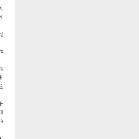
以
才
能
作
满
出
题
干
调
的
可