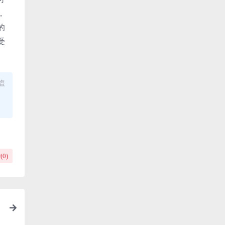
，
的
受
盗
(
0
)