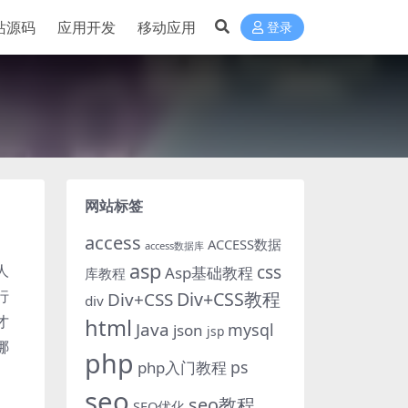
站源码
应用开发
移动应用
登录
网站标签
access
ACCESS数据
access数据库
asp
人
css
Asp基础教程
库教程
行
Div+CSS教程
Div+CSS
div
才
html
Java
mysql
json
jsp
哪
php
ps
php入门教程
seo
seo教程
SEO优化