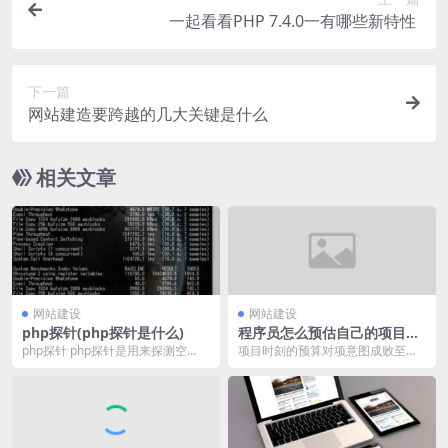
一起看看PHP 7.4.0一有哪些新特性 ​
下一篇
网站建造要跨越的几大关键是什么
相关文章
网站建设
网站建设
php探针(php探针是什么)
程序员怎么预估自己的项目开
发时刻？
php探针 php探针是用来探测空
项目时刻的预算对项意图成败至关
间、服务器运行状况和PHP信息用
重要。项目时刻管理包括了项目准
的，探针能够实...
时完成所需的各个进程...