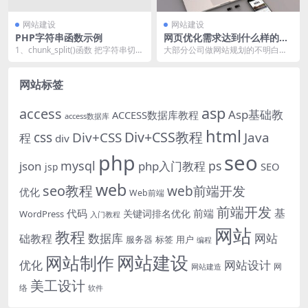
网站建设
网站建设
PHP字符串函数示例
网页优化需求达到什么样的规
范
1、chunk_split()函数 把字符串切割
大部分公司做网站规划的不明白搜
成更小的部分 语法 chunk_...
索引擎优化优化，因而导致规划出
来的网页不契合搜索引...
网站标签
asp
access
Asp基础教
ACCESS数据库教程
access数据库
html
Div+CSS教程
css
Div+CSS
Java
程
div
php
seo
mysql
ps
json
php入门教程
SEO
jsp
web
seo教程
web前端开发
优化
Web前端
前端开发
基
代码
前端
关键词排名优化
WordPress
入门教程
网站
教程
数据库
网站
础教程
服务器
标签
用户
编程
网站建设
网站制作
优化
网站设计
网
网站建造
美工设计
络
软件