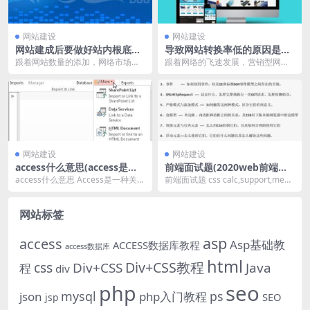
网站建设
网站建设
网站建成后要做好站内根底优
导致网站转换率低的原因是什
化
么
跟着网站数量的添加，网络市场的
跟着网络的飞速发展，营销型网站
发展和普及，网站之间的竞争力也
因为其本身有的优势受到越来越多
是在不断的增强傍边。...
人的重视，可是在受到...
网站建设
网站建设
access什么意思(access是什
前端面试题(2020web前端经
么数据库管理系统)
典面试题)
access什么意思 Access是一种关系
前端面试题 css calc,support,medi
型数据库办理体系，其主要特点如
a各自的含义及用法？ @s...
下： ...
网站标签
asp
access
Asp基础教
ACCESS数据库教程
access数据库
html
Div+CSS教程
css
Div+CSS
Java
程
div
php
seo
mysql
ps
json
php入门教程
SEO
jsp