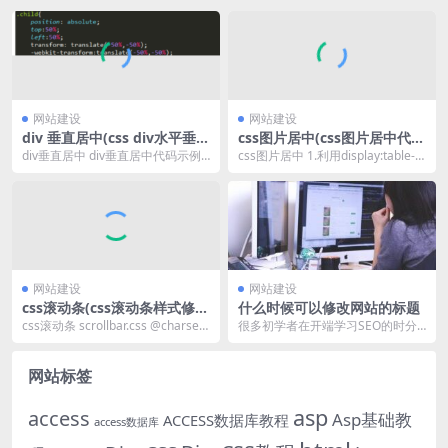
网站建设
网站建设
div 垂直居中(css div水平垂直
css图片居中(css图片居中代码
居中六种方法)
怎么写)
div垂直居中 div垂直居中代码示例
css图片居中 1.利用display:table-c
如下： 前台效果如下图所示： 如图
ell，具体代码如下： h...
所示，d...
网站建设
网站建设
css滚动条(css滚动条样式修
什么时候可以修改网站的标题
改)
css滚动条 scrollbar.css @charset”
很多初学者在开端学习SEO的时分
utf-...
都被前辈们慌张的通知一定不要修
正标题，修正了会降...
网站标签
asp
access
Asp基础教
ACCESS数据库教程
access数据库