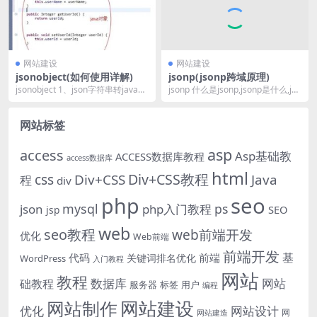
网站建设
网站建设
jsonobject(如何使用详解)
jsonp(jsonp跨域原理)
jsonobject 1、json字符串转java代
jsonp 什么是jsonp,jsonp是什么,jso
码 先将json字符串转为j...
np怎么使用 首要先知道 ...
网站标签
asp
access
Asp基础教
ACCESS数据库教程
access数据库
html
Div+CSS教程
css
Div+CSS
Java
程
div
php
seo
mysql
ps
json
php入门教程
SEO
jsp
web
seo教程
web前端开发
优化
Web前端
前端开发
基
代码
前端
关键词排名优化
WordPress
入门教程
网站
教程
数据库
网站
础教程
服务器
标签
用户
编程
网站建设
网站制作
优化
网站设计
网
网站建造