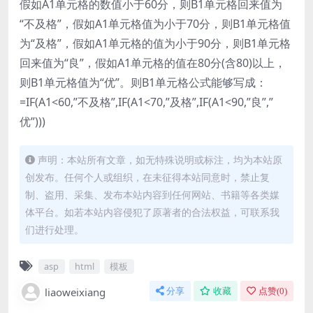
假如A1单元格的数值小于60分，则B1单元格回来值为
“不及格”，假如A1单元格值为小于70分，则B1单元格值
为“及格”，假如A1单元格的值为小于90分，则B1单元格
回来值为“良”，假如A1单元格的值在80分(含80)以上，
则B1单元格值为“优”。则B1单元格公式能够写成：
=IF(A1<60,”不及格”,IF(A1<70,”及格”,IF(A1<90,”良”,”
优”)))
声明：本站所有文章，如无特殊说明或标注，均为本站原
创发布。任何个人或组织，在未征得本站同意时，禁止复
制、盗用、采集、发布本站内容到任何网站、书籍等各类媒
体平台。如若本站内容侵犯了原著者的合法权益，可联系我
们进行处理。
asp
html
模板
liaoweixiang
分享
收藏
点赞(
0
)