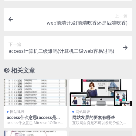
上一篇
web前端开发(前端吃香还是后端吃香)
下一篇
access计算机二级难吗(计算机二级web容易过吗)
相关文章
网站建设
网站建设
access什么意思(access是什
网站发展的要素有哪些
么意思)
access什么意思 MicrosoftOfficeA
互联网自身是不可以发明价值的，
ccess是Microso...
它只是一种工具、一个平台，但它
们确的确实改动了我们...