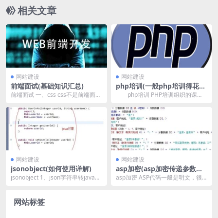
相关文章
网站建设
网站建设
前端面试(基础知识汇总)
php培训(一般php培训得花多
少钱)
前端面试 一、css css不是前端面试
php培训 PHP培训组织的课
的重头戏，却是前端根底知识必问
程： 共5个月三个阶段，2个大项
的，也是前...
目，中间小项目...
网站建设
网站建设
jsonobject(如何使用详解)
asp加密(asp加密传递参数的
思考)
jsonobject 1、json字符串转java代
asp加密 ASP代码一般是明文，很
码 先将json字符串转为j...
少有加密的，MS有个工具ScriptEn
co...
网站标签