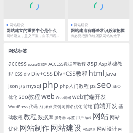
网站建设
网站建设
网站建立的重要中心是什么
网站建造有哪些常识必须把握
网站建立，意义严重，自不用说。
有必要把握传统团队网站构造平时
网站是我们面对互联网用户的“桥
也就较便利的，在规划理念上也就
梁”，这个“桥梁”的...
较为保存，可是因为互...
网站标签
asp
access
Asp基础教
ACCESS数据库教程
access数据库
html
Div+CSS教程
css
Div+CSS
Java
程
div
php
seo
mysql
ps
json
php入门教程
SEO
jsp
web
seo教程
web前端开发
优化
Web前端
前端开发
基
代码
前端
关键词排名优化
WordPress
入门教程
网站
教程
数据库
网站
础教程
服务器
标签
用户
编程
网站建设
网站制作
优化
网站设计
网
网站建造