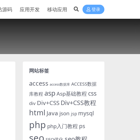
站源码
应用开发
移动应用
登录
网站标签
access
ACCESS数据
access数据库
asp
css
Asp基础教程
库教程
Div+CSS教程
Div+CSS
div
、
html
Java
mysql
json
jsp
php
ps
php入门教程
seo
seo教程
SEO优化