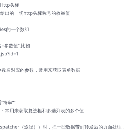
的Http头标
:回来恳求给出的一切http头标称号的枚举值
okies的一个数组
=参数值”,比如
jsp?id=1
ame)：获取参数名对应的参数，常用来获取表单数据
符串“”
tringname)：常用来获取复选框和多选列表的多个值
estDispatcher（途径））时，把一些数据带到转发后的页面处理，