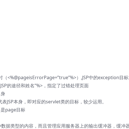
<%@pageisErrorPage=”true”%>）,JSP中的exception目
e=”JSP的途径和姓名”%>，指定了过错处理页面
自身
ct。代表JSP本身，即对应的servlet类的目标，较少运用。
不是page目标
各种数据类型的内容，而且管理应用服务器上的输出缓冲器，缓冲