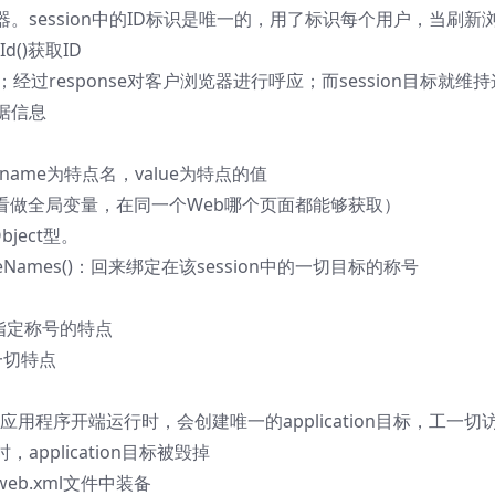
session中的ID标识是唯一的，用了标识每个用户，当刷新
d()获取ID
；经过response对客户浏览器进行呼应；而session目标就维持
据信息
ue)：参数name为特点名，value为特点的值
特点能够看做全局变量，在同一个Web哪个页面都能够获取）
Object型。
tributeNames()：回来绑定在该session中的一切目标的称号
)：移除指定称号的特点
中的一切特点
EB应用程序开端运行时，会创建唯一的application目标，工一切
pplication目标被毁掉
eb.xml文件中装备