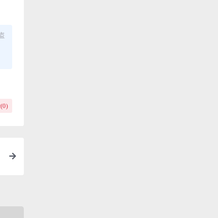
盗
(
0
)