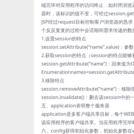
端完毕对应用程序的访问终止，如封闭浏览器。
器时，该标识的值不变，可经过session.getI
JSP经过request目标控制客户浏览器的恳求
个反反复复的过程中会话期间需求传递的数
1.设置session的特点
session.setAttribute(“name”,val
2.获取session的特点（session的
session.getAttribute(“name”)：回来值为
Enumerationnames=session.getAt
3.移除特点
session.removeAttribute(“name”
session.invalidate()：删去该session
五、application表明整个服务器
application是多客户端共享目标，每个W
该应用程序的客户端共享。当应用程序完毕时，a
六、config获得初始化参数，初始化参数在w