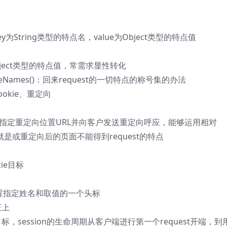
e)：参数key为String类型的特点名，value为Object类型的特点值
回来的是Object类型的特点值，常需求显性转化
tributeNames()：回来request的一切特点的称号集的办法
okie、重定向
glocation)：指定重定向位置URL并向客户发送重定向呼应，能够运用相对
是或重定向后的页面不能得到request的特点
kie目标
lue)：设置指定姓名和取值的一个头标
证上
标，session的生命周期从客户端进行第一个request开端，到