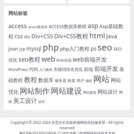
ss+div教程 1、工具/原料 html...
2、httpd.conf 敞开这个 ...
网站标签
asp
access
Asp基础教
ACCESS数据库教程
access数据库
html
Div+CSS教程
css
Div+CSS
Java
程
div
php
seo
mysql
ps
json
php入门教程
SEO
jsp
web
seo教程
web前端开发
优化
Web前端
前端开发
基
代码
前端
关键词排名优化
WordPress
入门教程
网站
教程
数据库
网站
础教程
服务器
标签
用户
编程
网站建设
网站制作
优化
网站设计
网
网站建造
美工设计
络
软件
Copyright © 2022-2024
东莞市长安新烨晟网络科技服务部
- All rights
reserved
粤ICP备2022052385号-2
|
XML地图
|
烨晟网络
提供技术支持