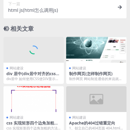
下一篇
html js(html怎么调用js)
相关文章
网站建设
网站建设
div 居中(div居中对齐的css代
制作网页(怎样制作网页)
码)
div居中 如何使用CSS使DIV显示居
制作网页 网站制造通俗的来说就是
中，以及有哪些CSS样式可以使div
网站经过页面结构定位，合理布
水平...
局，图片文字处理，程...
网站建设
网站建设
css 实现矩形四个边角加粗的
Apache的404过错重定向
方法
css 实现矩形四个边角加粗的方法-c
1、创立自己的404页面 404.html