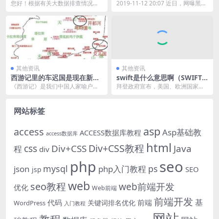
数据防疫短信怎么办)
婴，出院前突然去世死因成
您好！根据有关大数据排查情况，
2019-11-12 20:07 近日，网曝黑龙
谜，卫健委称未尸检已协商解
您近期可能存在与新冠病毒感染者
江大庆油田总医院以没有床位为由
决，律师支招5条维权途径
直接或间接接触的风险...
拒...
其他资讯
其他资讯
西游记里的车迟国是现在新疆
swift是什么意思啊（SWIFT
库车对吗(西游记里的车迟国是
啥意思）
《西游记》是我们中国人家喻户晓
拜登政府宣布，美国、欧洲国家和
现在什么地方)
的一部电视剧和小说，西游记中出
加拿大已达成协议，将部分俄罗斯
现了很多让人印象深刻...
银行与 SWIFT ...
网站标签
asp
access
Asp基础教
ACCESS数据库教程
access数据库
html
Div+CSS教程
css
Div+CSS
Java
程
div
php
seo
mysql
ps
json
php入门教程
SEO
jsp
web
seo教程
web前端开发
优化
Web前端
前端开发
基
代码
前端
关键词排名优化
WordPress
入门教程
网站