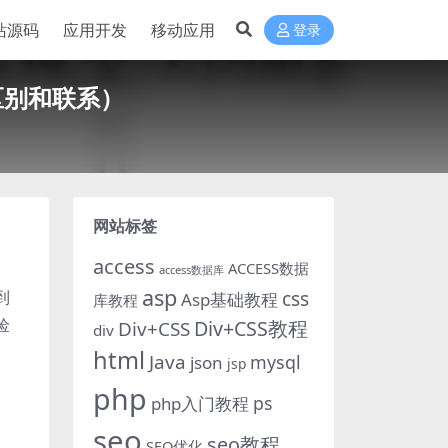
站源码
应用开发
移动应用
登录
区别和联系）
网站标签
access
ACCESS数据
access数据库
asp
到
css
Asp基础教程
库教程
捡
Div+CSS教程
Div+CSS
div
html
Java
mysql
json
jsp
php
ps
php入门教程
seo
seo教程
SEO优化