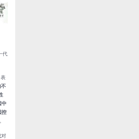
一代
）表
的不
性
因中
因控
。
成对