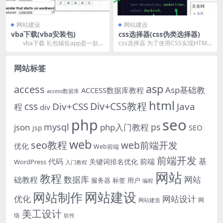
网站建设
网站建设
vba下载(vba安装包)
css选择器(css伪类选择器)
vba下载 礼包辅佐app是一款强
css选择器 为了使用CSS实现HTML
壮的手机游戏礼包服务途径。假如
页面中元素的一对一，一对多或多
你喜欢玩手游...
对一控制，...
网站标签
asp
access
Asp基础教
ACCESS数据库教程
access数据库
html
Div+CSS教程
css
Div+CSS
Java
程
div
php
seo
mysql
ps
json
php入门教程
SEO
jsp
web
seo教程
web前端开发
优化
Web前端
前端开发
基
代码
前端
关键词排名优化
WordPress
入门教程
网站
教程
数据库
网站
础教程
服务器
标签
用户
编程
网站建设
网站制作
优化
网站设计
网
网站建造
美工设计
络
软件