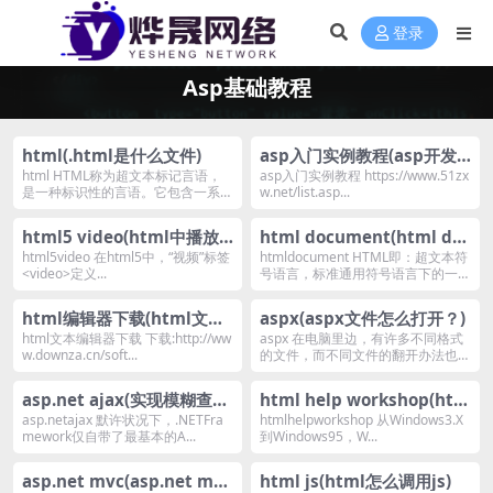
登录
Asp基础教程
html(.html是什么文件)
asp入门实例教程(asp开发
网站详细步骤)
html HTML称为超文本标记言语，
asp入门实例教程 https://www.51zx
是一种标识性的言语。它包含一系列
w.net/list.asp...
标签．经过...
html5 video(html中播放
html document(html doc
视频的标签)
ument对象是什么)
html5video 在html5中，“视频”标签
htmldocument HTML即：超文本符
<video>定义...
号语言，标准通用符号语言下的一个
应...
html编辑器下载(html文本
aspx(aspx文件怎么打开？)
编辑器下载)
html文本编辑器下载 下载:http://ww
aspx 在电脑里边，有许多不同格式
w.downza.cn/soft...
的文件，而不同文件的翻开办法也不
一样，比如最...
asp.net ajax(实现模糊查
html help workshop(htm
询)
l help workshop怎么用)
asp.netajax 默许状况下，.NETFra
htmlhelpworkshop 从Windows3.X
mework仅自带了最基本的A...
到Windows95，W...
asp.net mvc(asp.net mvc
html js(html怎么调用js)