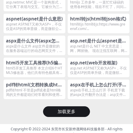
面试题答案)
asp.netmvc MVC是一个架构形式，
htmljs 工作多年，一直忙忙碌碌的
它分离了表现与交互。它被分为三个
使用各种技能，现在不忙了，问问自
核心...
己究竟在做...
aspnet(aspnet是什么意思)
html转js(html转json格式)
aspnet ASP.NET又称为ASP+，不仅
html转js html转js:https://www.gre
仅是ASP的简单晋级，而是微软公...
enxf.com/...
aspx是什么文件(aspx怎么
asp.net是什么(aspnet是前
打开？)
端还是后端)
aspx是什么文件 asp文件是微软的
asp.net是什么 NET 中文意思是：
在服务器端运行的动态网页文件，通
网，网状物。 现在泛指互联网，网
过IIS解...
络技术...
html5开发工具推荐(h5编辑
asp.net(web开发框架)
器有哪些)
html5开发工具推荐 本文介绍6个HT
asp.net ASP.NET又称为ASP+，不仅
ML5修改器，他们共有特色都具有很
仅是ASP的简单升级，而是微软...
全的功...
pdf转html(文档转换成htm
aspx在手机上怎么打开(手机
l)
能打开么？)
pdf转html 不管是pdf或者是html格
aspx在手机上怎么打开 手机里下载
局的文件都是咱们经常看到和使用的
的aspx文件翻开办法是：asp文件都
格...
是文本...
加载更多
Copyright © 2022-2024
东莞市长安新烨晟网络科技服务部
- All rights